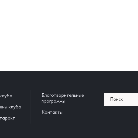
Благотворительные
клубе
программы
ены клуба
Контакты
таракт