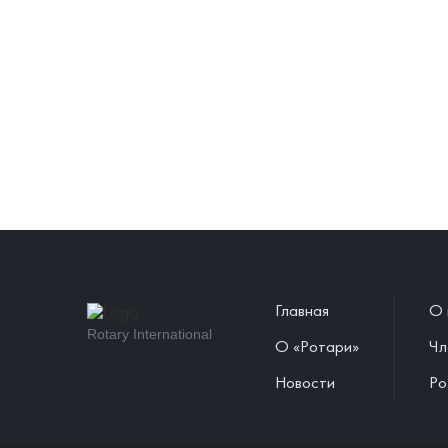
Главная
О 
Rotary International
О «Ротари»
Чл
Новости
Ро