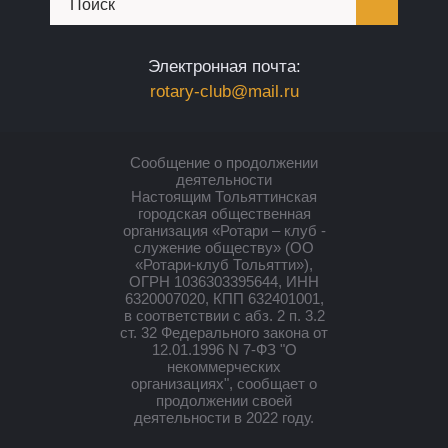
Электронная почта:
rotary-club@mail.ru
Сообщение о продолжении
деятельности
Настоящим Тольяттинская
городская общественная
организация «Ротари – клуб -
служение обществу» (ОО
«Ротари-клуб Тольятти»),
ОГРН 1036303395644, ИНН
6320007020, КПП 632401001,
в соответствии с абз. 2 п. 3.2
ст. 32 Федерального закона от
12.01.1996 N 7-ФЗ "О
некоммерческих
организациях", сообщает о
продолжении своей
деятельности в 2022 году.